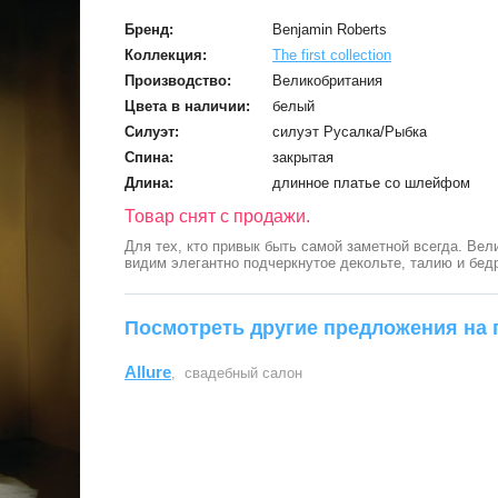
Бренд:
Benjamin Roberts
Коллекция:
The first collection
Производство:
Великобритания
Цвета в наличии:
белый
Силуэт:
силуэт Русалка/Рыбка
Спина:
закрытая
Длина:
длинное платье со шлейфом
Товар снят с продажи.
Для тех, кто привык быть самой заметной всегда. Вел
видим элегантно подчеркнутое декольте, талию и бедра
Посмотреть другие предложения на 
Allure
, свадебный салон