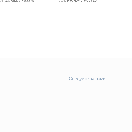
ZURILIA-P63375
PRADAL-P63726
рт.
Арт.
Следуйте за нами!