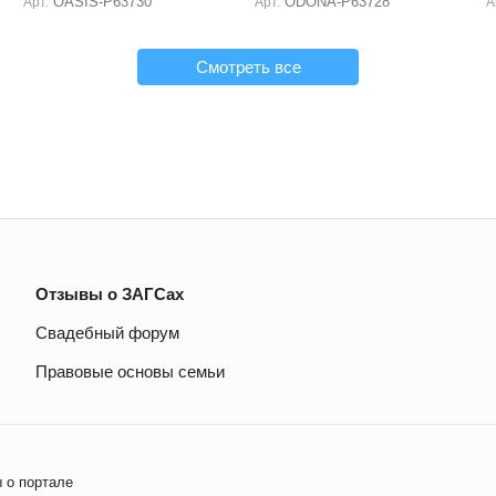
OASIS-P63730
ODONA-P63728
Арт.
Арт.
А
Смотреть все
Отзывы о ЗАГСах
Свадебный форум
Правовые основы семьи
 о портале