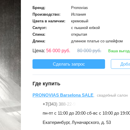
Бренд:
Pronovias
Производство:
Испания
Цвета в наличии:
кремовый
Силуэт:
с пышной юбкой
Спина:
открытая
Длина:
длинное платье со шлейфом
Цена:
56 000 руб.
80 000 руб.
Ваша выгода
Сделать запрос
Доба
Где купить
PRONOVIAS Barselona SALE
, свадебный салон
+7(343) 388-22-96
пн-пт c 11:00 до 20:00 сб-вс с 10:00 до 19:0
Екатеринбург, Луначарского, д. 53