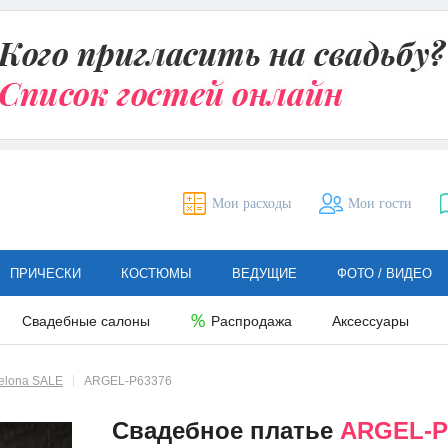
Мои расходы
Мои гости
ПРИЧЕСКИ
КОСТЮМЫ
ВЕДУЩИЕ
ФОТО / ВИДЕО
Свадебные салоны
Распродажа
Аксессуары
elona SALE
ARGEL-P63376
Свадебное платье
ARGEL-P